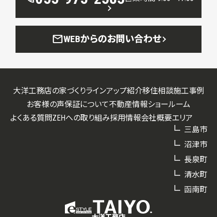
mail
WEBからのお問い合わせ
大洋工務店の家づくり
ラインアップ紹介
移住相談
施工事例
お客様の声
保証について
不動産情報
ショールーム
よくある質問
ZEHへの取り組み
採用情報
会社概要
エリア
三島市
沼津市
長泉町
清水町
函南町
大洋工務店