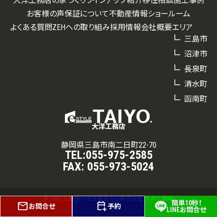
大洋工務店の家づくり
ラインアップ紹介
移住相談
施工事例
お客様の声
保証について
不動産情報
ショールーム
よくある質問
ZEHへの取り組み
採用情報
会社概要
エリア
三島市
沼津市
長泉町
清水町
函南町
大洋工務店
静岡県三島市南二日町22-70
TEL:
055-975-2585
FAX:
055-973-5024
© 2023 三島市の注文住宅なら株式会社 大洋工務店
簡単10秒！
mail
calendar_add_on
お問合せ
予約
LINEお問合せ