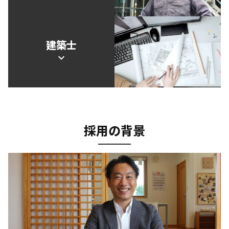
建築士
expand_more
採用の背景