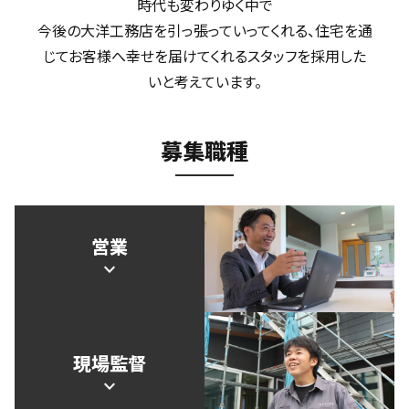
時代も変わりゆく中で
今後の大洋工務店を引っ張っていってくれる、
住宅を通
じてお客様へ幸せを届けてくれるスタッフを採用した
いと考えています。
募集職種
営業
expand_more
現場監督
expand_more