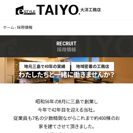
menu
大洋工務店
ホーム
›
採用情報
RECRUIT
採用情報
地元三島で40年の実績
地域密着の工務店
わたしたちと一緒に働きませんか？
昭和56年の8月に三島で創業し
今年で42年目を迎える当社。
従業員も7名の少数精鋭ながらこれまで約400棟のお
家を建てさせて頂きました。