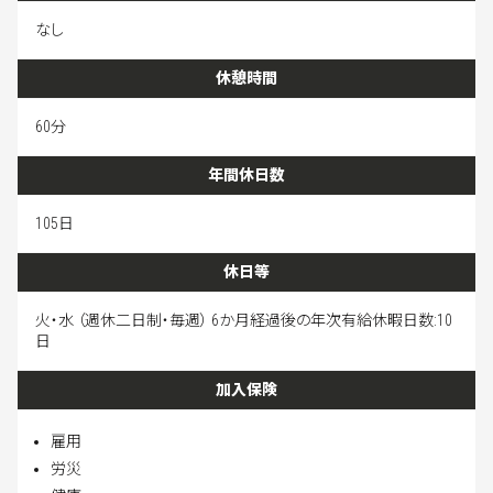
なし
休憩時間
60分
年間休日数
105日
休日等
火・水 （週休二日制・毎週） 6か月経過後の年次有給休暇日数:10
日
加入保険
雇用
労災