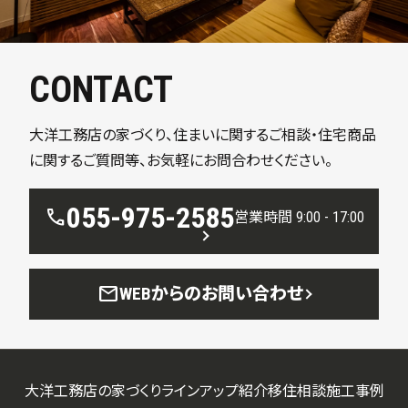
CONTACT
大洋工務店の家づくり、住まいに関するご相談・住宅商品
に関するご質問等、お気軽にお問合わせください。
055-975-2585
call
営業時間 9:00 - 17:00
mail
WEBからのお問い合わせ
大洋工務店の家づくり
ラインアップ紹介
移住相談
施工事例