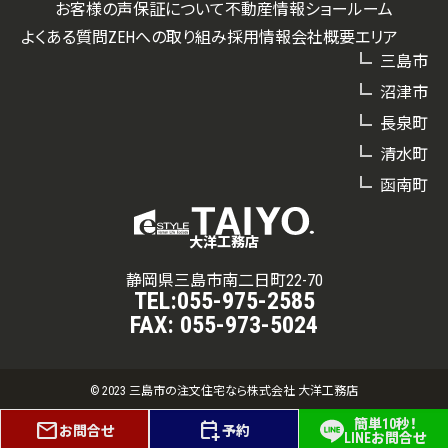
お客様の声
保証について
不動産情報
ショールーム
よくある質問
ZEHへの取り組み
採用情報
会社概要
エリア
三島市
沼津市
長泉町
清水町
函南町
大洋工務店
静岡県三島市南二日町22-70
TEL:
055-975-2585
FAX:
055-973-5024
© 2023 三島市の注文住宅なら株式会社 大洋工務店
簡単10秒！
mail
calendar_add_on
お問合せ
予約
LINEお問合せ