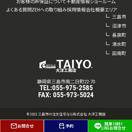
お客様の声
保証について
不動産情報
ショールーム
よくある質問
ZEHへの取り組み
採用情報
会社概要
エリア
三島市
沼津市
長泉町
清水町
函南町
大洋工務店
静岡県三島市南二日町22-70
TEL:
055-975-2585
FAX:
055-973-5024
© 2023 三島市の注文住宅なら株式会社 大洋工務店
簡単10秒！
mail
calendar_add_on
お問合せ
予約
LINEお問合せ