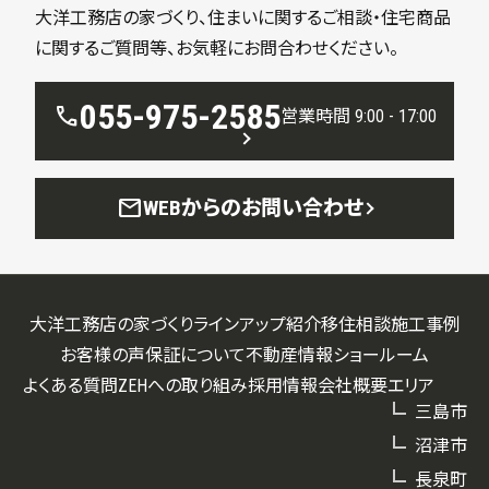
大洋工務店の家づくり、住まいに関するご相談・住宅商品
に関するご質問等、お気軽にお問合わせください。
055-975-2585
call
営業時間 9:00 - 17:00
mail
WEBからのお問い合わせ
大洋工務店の家づくり
ラインアップ紹介
移住相談
施工事例
お客様の声
保証について
不動産情報
ショールーム
よくある質問
ZEHへの取り組み
採用情報
会社概要
エリア
三島市
沼津市
長泉町