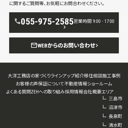
に関するご質問等、お気軽にお問合わせください。
055-975-2585
call
営業時間 9:00 - 17:00
mail
WEBからのお問い合わせ
大洋工務店の家づくり
ラインアップ紹介
移住相談
施工事例
お客様の声
保証について
不動産情報
ショールーム
よくある質問
ZEHへの取り組み
採用情報
会社概要
エリア
三島市
沼津市
長泉町
清水町