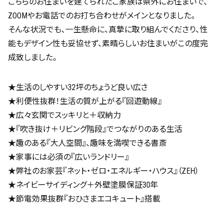
こちらのお住まいを建てられたご家族は県外にお住まいで、
ZOOMやお電話でのお打ち合わせがメインとなりました。
そんな状況でも、一生懸命に、真摯に取り組んでくださり、性
能もデザイン性も妥協せず、素晴らしいお住まいがこの度完
成致しました。
★生活のしやすい32坪のちょうど良い広さ
★利便性抜群！生活の質が上がる『回遊動線』
★広々玄関でスッキリと＋収納力
★『吹き抜け＋リビング階段』でつながりのある生活
★趣のある『大人空間』、趣味を満喫できる書斎
★家事には必須の『広いランドリー』
★弊社のお家芸『ネット・ゼロ・エネルギー・ハウス』（ZEH）
★ネイビーサイディング＋外壁塗膜保証30年
★節電効果抜群『おひさまエコキュート』搭載