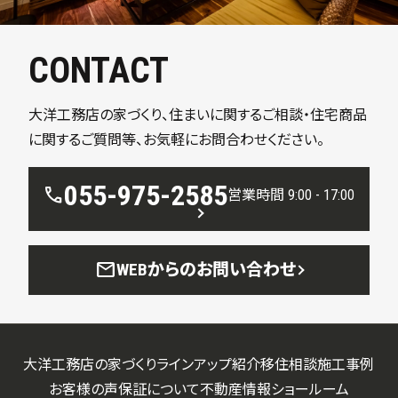
CONTACT
大洋工務店の家づくり、住まいに関するご相談・住宅商品
に関するご質問等、お気軽にお問合わせください。
055-975-2585
call
営業時間 9:00 - 17:00
mail
WEBからのお問い合わせ
大洋工務店の家づくり
ラインアップ紹介
移住相談
施工事例
お客様の声
保証について
不動産情報
ショールーム