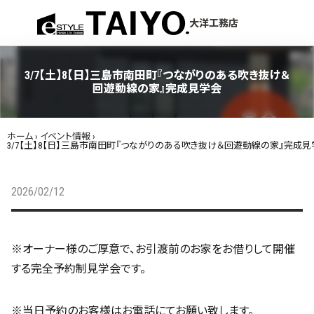
menu
大洋工務店
3/7【土】8【日】三島市南田町『つながりのある吹き抜け＆
回遊動線の家』完成見学会
ホーム
›
イベント情報
›
3/7【土】8【日】三島市南田町『つながりのある吹き抜け＆回遊動線の家』完成見
2026/02/12
※オーナー様のご厚意で、お引渡前のお家をお借りして開催
する完全予約制見学会です。
※当日予約のお客様はお電話にてお願い致します。