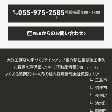
055-975-2585
call
営業時間 9:00 - 17:00
mail
WEBからのお問い合わせ
大洋工務店の家づくり
ラインアップ紹介
移住相談
施工事例
お客様の声
保証について
不動産情報
ショールーム
よくある質問
ZEHへの取り組み
採用情報
会社概要
エリア
三島市
沼津市
長泉町
清水町
函南町