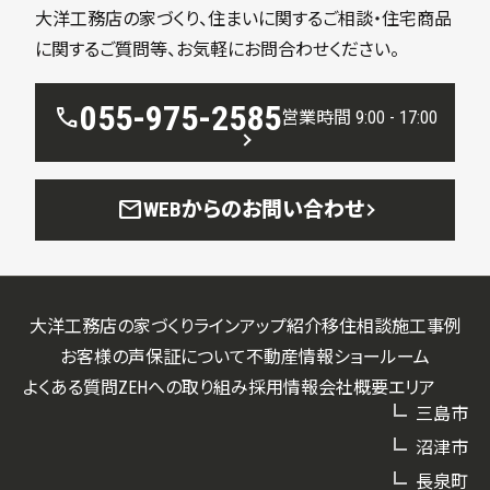
大洋工務店の家づくり、住まいに関するご相談・住宅商品
に関するご質問等、お気軽にお問合わせください。
055-975-2585
call
営業時間 9:00 - 17:00
mail
WEBからのお問い合わせ
大洋工務店の家づくり
ラインアップ紹介
移住相談
施工事例
お客様の声
保証について
不動産情報
ショールーム
よくある質問
ZEHへの取り組み
採用情報
会社概要
エリア
三島市
沼津市
長泉町