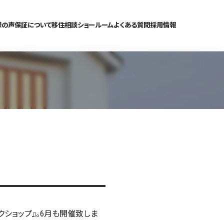
様の声
保証について
移住相談
ショールーム
よくある質問
採用情報
クショップ』。6月も開催致しま