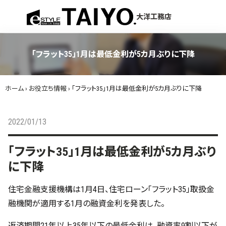
menu
大洋工務店
「フラット35」1月は最低金利が5カ月ぶりに下降
ホーム
›
お役立ち情報
›
「フラット35」1月は最低金利が5カ月ぶりに下降
2022/01/13
「フラット35」1月は最低金利が5カ月ぶり
に下降
住宅金融支援機構は1月4日、住宅ローン「フラット35」取扱金
融機関が適用する1月の融資金利を発表した。
返済期間21年以上35年以下の最低金利は、融資率9割以下が