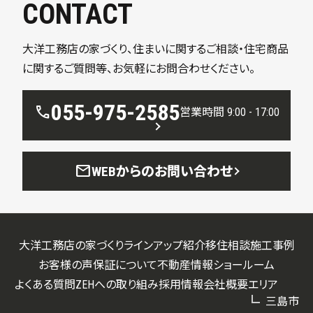
CONTACT
大洋工務店の家づくり、住まいに関するご相談・住宅商品
に関するご質問等、お気軽にお問合わせください。
055-975-2585
call
営業時間 9:00 - 17:00
mail
WEBからのお問い合わせ
大洋工務店の家づくり
ラインアップ紹介
移住相談
施工事例
お客様の声
保証について
不動産情報
ショールーム
よくある質問
ZEHへの取り組み
採用情報
会社概要
エリア
三島市