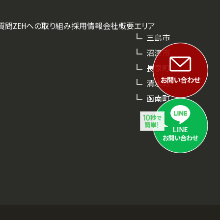
質問
ZEHへの取り組み
採用情報
会社概要
エリア
三島市
沼津市
長泉町
清水町
函南町