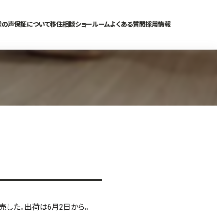
様の声
保証について
移住相談
ショールーム
よくある質問
採用情報
売した。出荷は6月2日から。