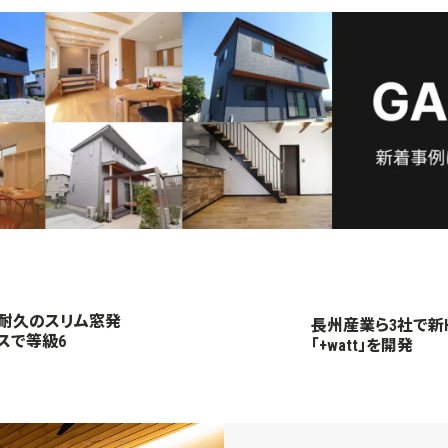
高耐久のスリム窓発
長州産業ら3社で新H
スで等級6
「+watt」を開発