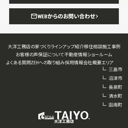
mail
WEBからのお問い合わせ
大洋工務店の家づくり
ラインアップ紹介
移住相談
施工事例
お客様の声
保証について
不動産情報
ショールーム
よくある質問
ZEHへの取り組み
採用情報
会社概要
エリア
三島市
沼津市
長泉町
清水町
函南町
大洋工務店