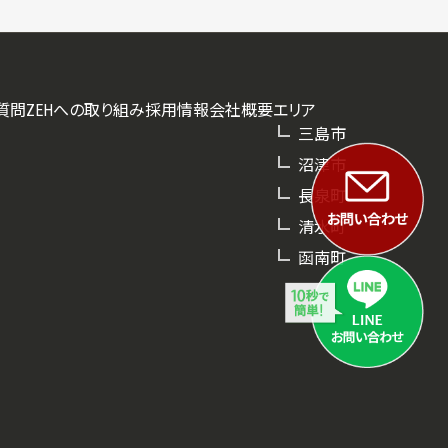
質問
ZEHへの取り組み
採用情報
会社概要
エリア
三島市
沼津市
長泉町
清水町
函南町