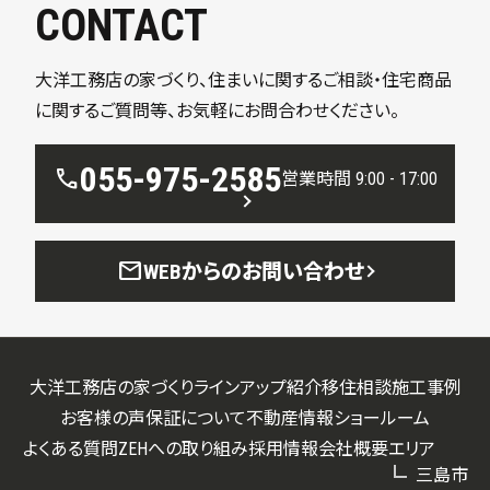
CONTACT
大洋工務店の家づくり、住まいに関するご相談・住宅商品
に関するご質問等、お気軽にお問合わせください。
055-975-2585
call
営業時間 9:00 - 17:00
mail
WEBからのお問い合わせ
大洋工務店の家づくり
ラインアップ紹介
移住相談
施工事例
お客様の声
保証について
不動産情報
ショールーム
よくある質問
ZEHへの取り組み
採用情報
会社概要
エリア
三島市