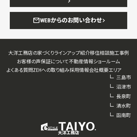
mail
WEBからのお問い合わせ
大洋工務店の家づくり
ラインアップ紹介
移住相談
施工事例
お客様の声
保証について
不動産情報
ショールーム
よくある質問
ZEHへの取り組み
採用情報
会社概要
エリア
三島市
沼津市
長泉町
清水町
函南町
大洋工務店