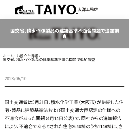
menu
大洋工務店
国交省、積水・YKK製品の建築基準不適合問題で追加調
査
ホーム
›
お役立ち情報
›
国交省、積水・YKK製品の建築基準不適合問題で追加調査
2023/06/10
国土交通省は5月31日、
積水化学工業
（大阪市）が供給した住
宅・製品に建築基準法および国土交通大臣認定の仕様への
不適合があった問題（4月14日公表）で、同社からの追加報告
により、不適合であるとされた住宅2640棟のうち1148棟に、さ