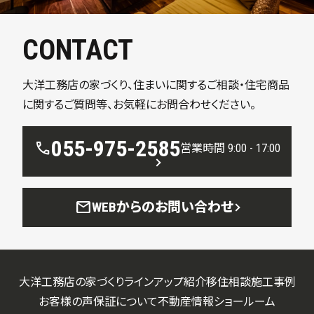
CONTACT
大洋工務店の家づくり、住まいに関するご相談・住宅商品
に関するご質問等、お気軽にお問合わせください。
055-975-2585
call
営業時間 9:00 - 17:00
mail
WEBからのお問い合わせ
大洋工務店の家づくり
ラインアップ紹介
移住相談
施工事例
お客様の声
保証について
不動産情報
ショールーム