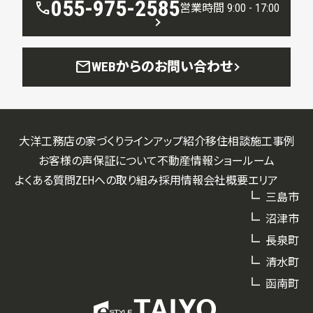
055-975-2585
call
営業時間 9:00 - 17:00
mail
WEBからのお問い合わせ
大洋工務店の家づくり
ラインアップ紹介
移住相談
施工事例
お客様の声
保証について
不動産情報
ショールーム
よくある質問
ZEHへの取り組み
採用情報
会社概要
エリア
三島市
沼津市
長泉町
清水町
函南町