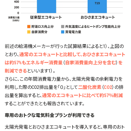
️前述
の給湯機メーカーが行った試算結果によると1）、上図の
とおり、
通常のエコキュートと比較して、おひさまエコキュート
は約57%もエネルギー消費量
（
自家消費量向上分を含む
）
を
削減できる
といいます1）。
さらに、この年間消費電力量から、太陽光発電の余剰電力を
利用した際のCO2排出量を「０」として
二酸化炭素
（
CO2
）の排
出量を算出すると、
通常のエコキュートに比べて約57％削減
することができたとも報告されています。
専用のおトクな電気料金プランが利用できる
太陽光発電とおひさまエコキュートを導入すると、専用のおト