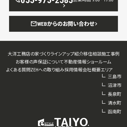
055-975-2585
call
mail
WEBからのお問い合わせ
大洋工務店の家づくり
ラインアップ紹介
移住相談
施工事例
お客様の声
保証について
不動産情報
ショールーム
よくある質問
ZEHへの取り組み
採用情報
会社概要
エリア
三島市
沼津市
長泉町
清水町
函南町