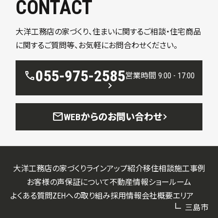
CONTACT
大洋工務店の家づくり、住まいに関するご相談・住宅商品
に関するご質問等、お気軽にお問合わせください。
055-975-2585
call
営業時間 9:00 - 17:00
mail
WEBからのお問い合わせ
大洋工務店の家づくり
ラインアップ紹介
移住相談
施工事例
お客様の声
保証について
不動産情報
ショールーム
よくある質問
ZEHへの取り組み
採用情報
会社概要
エリア
三島市