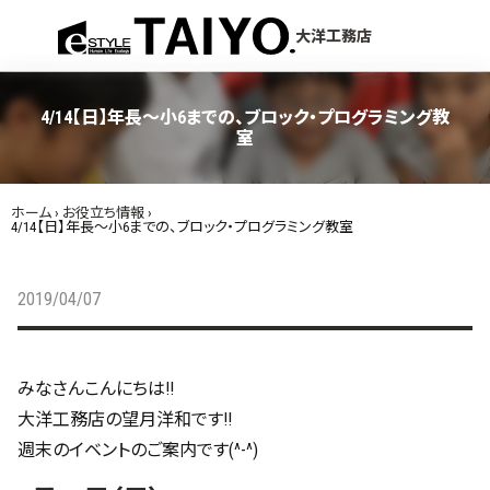
menu
大洋工務店
4/14【日】年長～小6までの、ブロック・プログラミング教
室
ホーム
›
お役立ち情報
›
4/14【日】年長～小6までの、ブロック・プログラミング教室
2019/04/07
みなさんこんにちは!!
大洋工務店の望月洋和です!!
週末のイベントのご案内です(^-^)