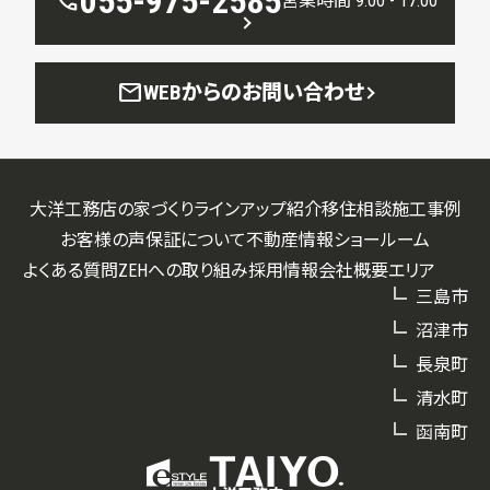
055-975-2585
call
営業時間 9:00 - 17:00
mail
WEBからのお問い合わせ
大洋工務店の家づくり
ラインアップ紹介
移住相談
施工事例
お客様の声
保証について
不動産情報
ショールーム
よくある質問
ZEHへの取り組み
採用情報
会社概要
エリア
三島市
沼津市
長泉町
清水町
函南町