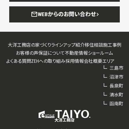
mail
WEBからのお問い合わせ
大洋工務店の家づくり
ラインアップ紹介
移住相談
施工事例
お客様の声
保証について
不動産情報
ショールーム
よくある質問
ZEHへの取り組み
採用情報
会社概要
エリア
三島市
沼津市
長泉町
清水町
函南町
大洋工務店