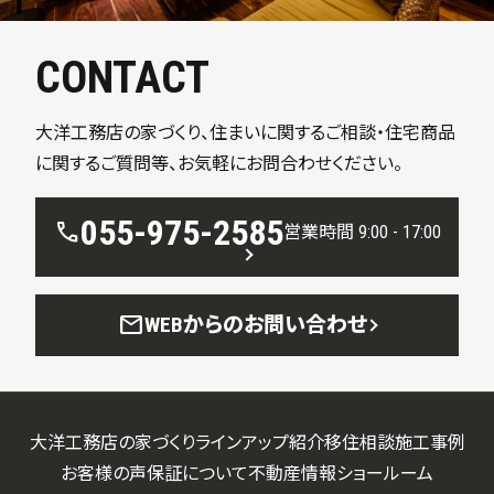
CONTACT
大洋工務店の家づくり、住まいに関するご相談・住宅商品
に関するご質問等、お気軽にお問合わせください。
055-975-2585
call
営業時間 9:00 - 17:00
mail
WEBからのお問い合わせ
大洋工務店の家づくり
ラインアップ紹介
移住相談
施工事例
お客様の声
保証について
不動産情報
ショールーム