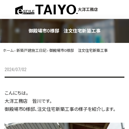
menu
大洋工務店
御殿場市O様邸 注文住宅新築工事
ホーム
›
新築戸建施工日記
›
御殿場市O様邸 注文住宅新築工事
2024/07/02
こんにちは。
大洋工務店 皆川です。
御殿場市O様邸、注文住宅新築工事の様子を紹介します。