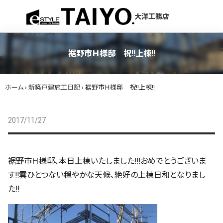
menu
大洋工務店
裾野市Ｈ様邸 祝!!上棟!!
ホーム
›
新築戸建施工日記
›
裾野市Ｈ様邸 祝!!上棟!!
2017/11/27
裾野市Ｈ様邸、本日上棟いたしました!!!おめでとうございま
す!!雲ひとつない穏やかな天候、絶好の上棟日和となりまし
た!!