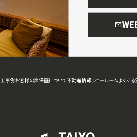
W
mail
施工事例
お客様の声
保証について
不動産情報
ショールーム
よくある