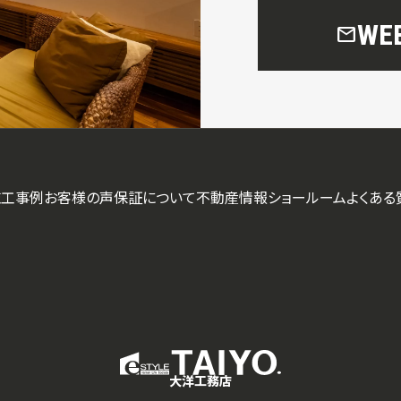
W
mail
施工事例
お客様の声
保証について
不動産情報
ショールーム
よくある
大洋工務店